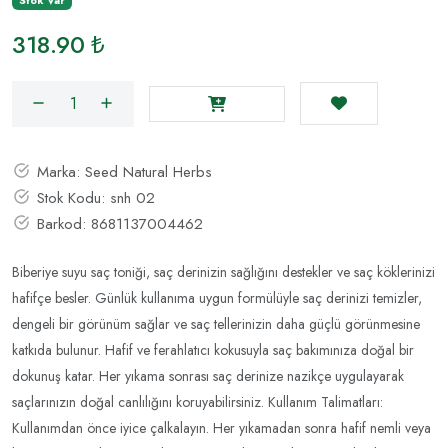
Stok Var
318.90 ₺
Marka:
Seed Natural Herbs
Stok Kodu:
snh 02
Barkod:
8681137004462
Biberiye suyu saç toniği, saç derinizin sağlığını destekler ve saç köklerinizi
hafifçe besler. Günlük kullanıma uygun formülüyle saç derinizi temizler,
dengeli bir görünüm sağlar ve saç tellerinizin daha güçlü görünmesine
katkıda bulunur. Hafif ve ferahlatıcı kokusuyla saç bakımınıza doğal bir
dokunuş katar. Her yıkama sonrası saç derinize nazikçe uygulayarak
saçlarınızın doğal canlılığını koruyabilirsiniz. Kullanım Talimatları:
Kullanımdan önce iyice çalkalayın. Her yıkamadan sonra hafif nemli veya