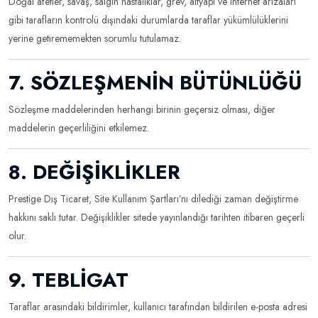
Doğal afetler, savaş, salgın hastalıklar, grev, altyapı ve internet arızaları
gibi tarafların kontrolü dışındaki durumlarda taraflar yükümlülüklerini
yerine getirememekten sorumlu tutulamaz.
7. SÖZLEŞMENİN BÜTÜNLÜĞÜ
Sözleşme maddelerinden herhangi birinin geçersiz olması, diğer
maddelerin geçerliliğini etkilemez.
8. DEĞİŞİKLİKLER
Prestige Dış Ticaret, Site Kullanım Şartları’nı dilediği zaman değiştirme
hakkını saklı tutar. Değişiklikler sitede yayınlandığı tarihten itibaren geçerli
olur.
9. TEBLİGAT
Taraflar arasındaki bildirimler, kullanıcı tarafından bildirilen e-posta adresi